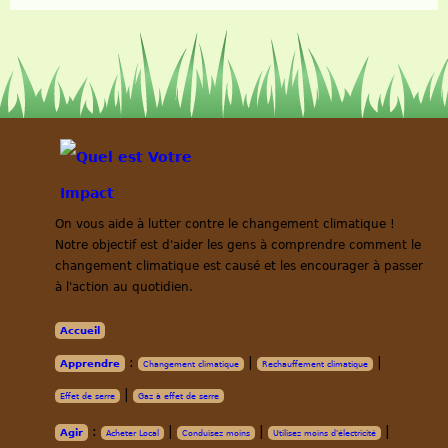
On vous aide à lutter contre le changement climatique !
Notre objectif est d'aider les gens à comprendre comment le
changement climatique est causé et les encourager à passer
à l'action au quotidien.
Accueil
:
|
|
Apprendre
Changement climatique
Rechauffement climatique
|
Effet de serre
Gaz à effet de serre
:
|
|
|
Agir
Acheter Local
Conduisez moins
Utilisez moins d'électricité