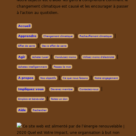
changement climatique est causé et les encourager à passer
à l'action au quotidien.
Accueil
:
|
|
Apprendre
Changement climatique
Rechauffement climatique
|
Effet de serre
Gaz à effet de serre
:
|
|
|
Agir
Acheter Local
Conduisez moins
Utilisez moins d'électricité
|
Achetez intelligemment
Passez le mot
:
|
|
À propos
Nos objectifs
Ce que nous faisons
Notre engagement
:
|
|
Impliquez vous
Devenez membre
Contactez-nous
|
Emplois et bénévolat
Faites un don
:
Aide
Rechercher
Ce site web est alimenté par de l’énergie renouvelable |
2020 Quel est Votre Impact, une organisation à but non