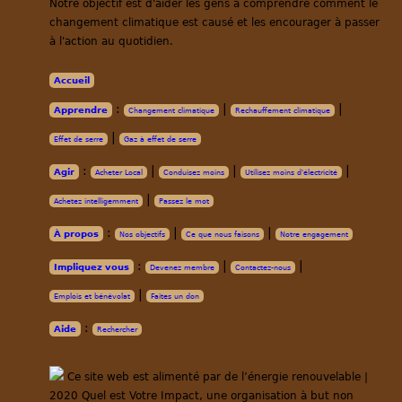
Notre objectif est d'aider les gens à comprendre comment le
changement climatique est causé et les encourager à passer
à l'action au quotidien.
Accueil
:
|
|
Apprendre
Changement climatique
Rechauffement climatique
|
Effet de serre
Gaz à effet de serre
:
|
|
|
Agir
Acheter Local
Conduisez moins
Utilisez moins d'électricité
|
Achetez intelligemment
Passez le mot
:
|
|
À propos
Nos objectifs
Ce que nous faisons
Notre engagement
:
|
|
Impliquez vous
Devenez membre
Contactez-nous
|
Emplois et bénévolat
Faites un don
:
Aide
Rechercher
Ce site web est alimenté par de l’énergie renouvelable |
2020 Quel est Votre Impact, une organisation à but non