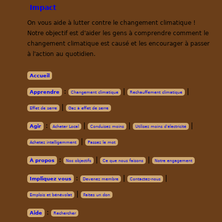
On vous aide à lutter contre le changement climatique !
Notre objectif est d'aider les gens à comprendre comment le
changement climatique est causé et les encourager à passer
à l'action au quotidien.
Accueil
:
|
|
Apprendre
Changement climatique
Rechauffement climatique
|
Effet de serre
Gaz à effet de serre
:
|
|
|
Agir
Acheter Local
Conduisez moins
Utilisez moins d'électricité
|
Achetez intelligemment
Passez le mot
:
|
|
À propos
Nos objectifs
Ce que nous faisons
Notre engagement
:
|
|
Impliquez vous
Devenez membre
Contactez-nous
|
Emplois et bénévolat
Faites un don
:
Aide
Rechercher