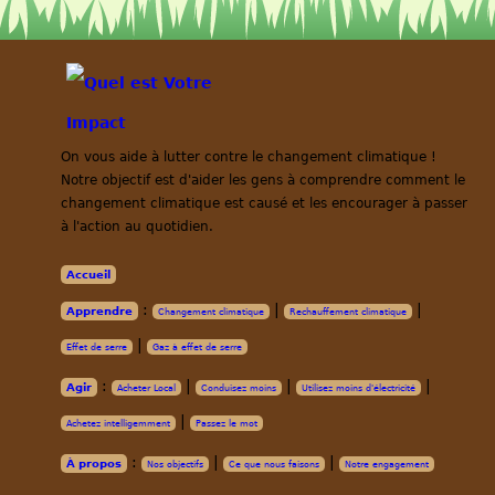
On vous aide à lutter contre le changement climatique !
Notre objectif est d'aider les gens à comprendre comment le
changement climatique est causé et les encourager à passer
à l'action au quotidien.
Accueil
:
|
|
Apprendre
Changement climatique
Rechauffement climatique
|
Effet de serre
Gaz à effet de serre
:
|
|
|
Agir
Acheter Local
Conduisez moins
Utilisez moins d'électricité
|
Achetez intelligemment
Passez le mot
:
|
|
À propos
Nos objectifs
Ce que nous faisons
Notre engagement